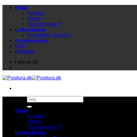
Fortsæt
Shop
til
Kvinder
indhold
Mænd
Second Knee™
Undervisning
Foundation Training
Kundeservice
FAQ
Nyheder
Følg os på
Søg
efter:
Shop
Kvinder
Mænd
Second Knee™
Undervisning